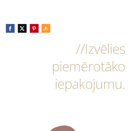
//Izvēlies
piemērotāko
iepakojumu.