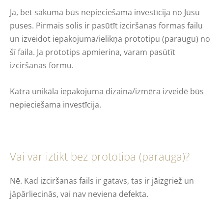
Jā, bet sākumā būs nepieciešama investīcija no Jūsu
puses. Pirmais solis ir pasūtīt izciršanas formas failu
un izveidot iepakojuma/ielikņa prototipu (paraugu) no
šī faila. Ja prototips apmierina, varam pasūtīt
izciršanas formu.
Katra unikāla iepakojuma dizaina/izmēra izveidē būs
nepieciešama investīcija.
Vai var iztikt bez prototipa (parauga)?
Nē. Kad izciršanas fails ir gatavs, tas ir jāizgriež un
jāpārliecinās, vai nav neviena defekta.