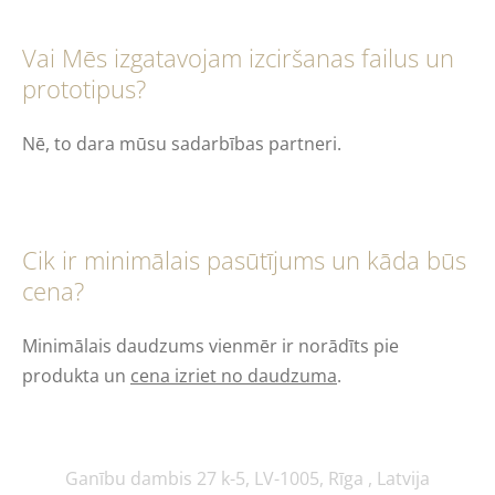
Vai Mēs izgatavojam izciršanas failus un
prototipus?
Nē, to dara mūsu sadarbības partneri.
Cik ir minimālais pasūtījums un kāda būs
cena?
Minimālais daudzums vienmēr ir norādīts pie
produkta un
cena izriet no daudzuma
.
Ganību dambis 27 k-5, LV-1005, Rīga , Latvija