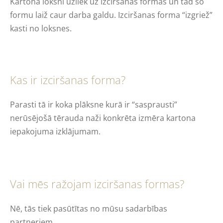
Kartona loksni uzliek uz izciršanas formas un tad šo
formu laiž caur darba galdu. Izciršanas forma “izgriež”
kasti no loksnes.
Kas ir izciršanas forma?
Parasti tā ir koka plāksne kurā ir “sasprausti”
nerūsējošā tērauda naži konkrēta izmēra kartona
iepakojuma izklājumam.
Vai mēs ražojam izciršanas formas?
Nē, tās tiek pasūtītas no mūsu sadarbības
partneriem.