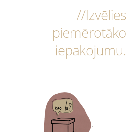
//Izvēlies
piemērotāko
iepakojumu.