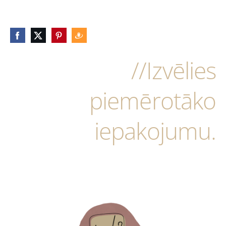
//Izvēlies
piemērotāko
iepakojumu.