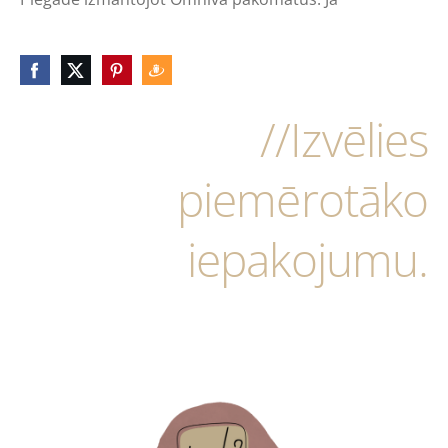
//Izvēlies
piemērotāko
iepakojumu.