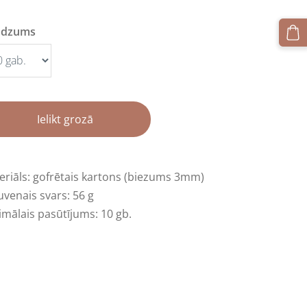
udzums
Ielikt grozā
eriāls: gofrētais kartons (biezums 3mm)
venais svars: 56 g
imālais pasūtījums: 10 gb.