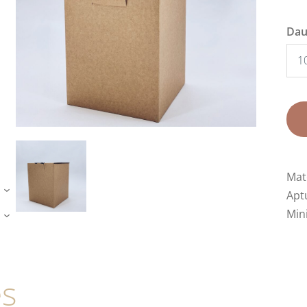
Da
Mat
Aptu
›
Min
›
es