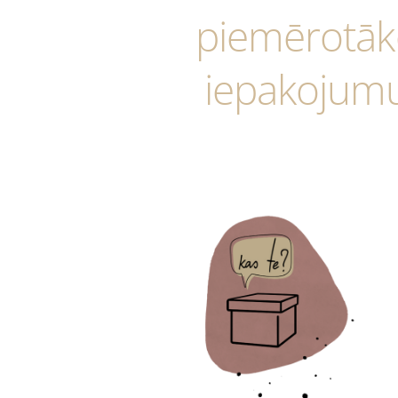
piemērotāk
iepakojum