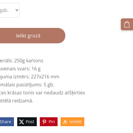
Ielikt grozā
eriāls: 250g kartons
venais svars: 16 g
lājuma izmērs: 227x216 mm
mālais pasūtījums: 5 gb.
es krāsas tonis var nedaudz atšķirties
attēlā redzamā.
Share
Post
Pin
Ieteikt