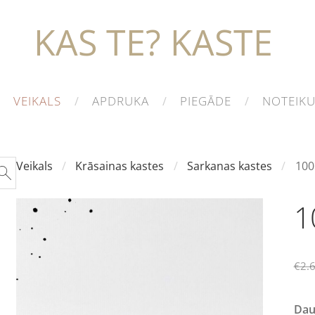
KAS TE? KASTE
VEIKALS
APDRUKA
PIEGĀDE
NOTEIK
Veikals
Krāsainas kastes
Sarkanas kastes
100
1
€2.
Da