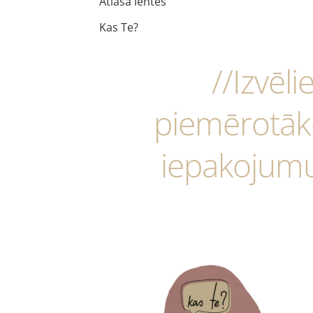
Atlasa lentes
Kas Te?
//Izvēli
piemērotāk
iepakojum