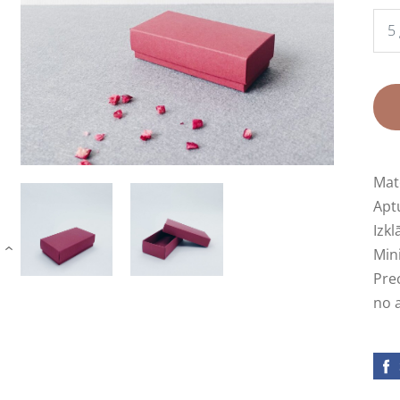
Mat
Aptu
Izk
Mini
›
Prec
no 