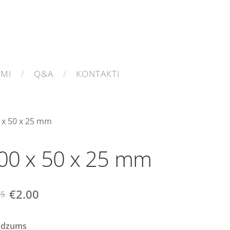
UMI
Q&A
KONTAKTI
 x 50 x 25 mm
00 x 50 x 25 mm
€2.00
65
udzums