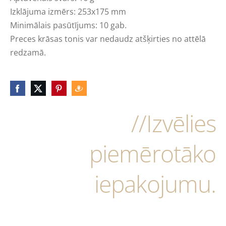
Izklājuma izmērs: 253x175 mm
Minimālais pasūtījums: 10 gab.
Preces krāsas tonis var nedaudz atšķirties no attēlā
redzamā.
//Izvēlies
piemērotāko
iepakojumu.