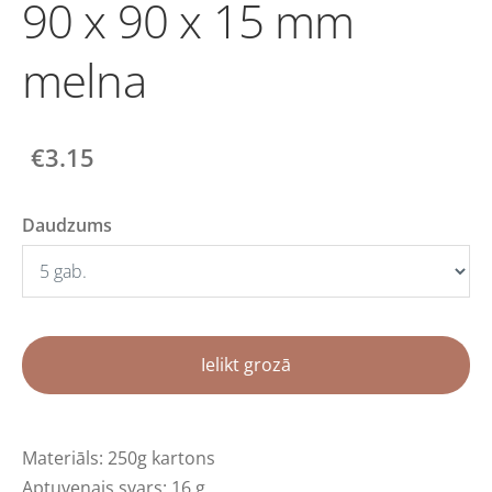
90 x 90 x 15 mm
melna
€3.15
Daudzums
Ielikt grozā
Materiāls: 250g kartons
Aptuvenais svars: 16 g