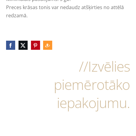
Preces krāsas tonis var nedaudz atšķirties no attēlā
redzamā.
//Izvēlies
piemērotāko
iepakojumu.