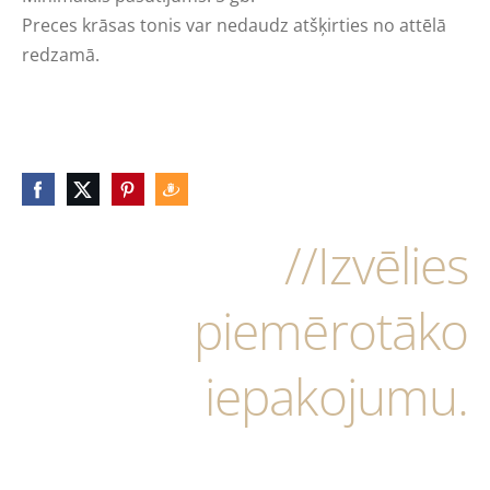
Preces krāsas tonis var nedaudz atšķirties no attēlā
redzamā.
//Izvēlies
piemērotāko
iepakojumu.