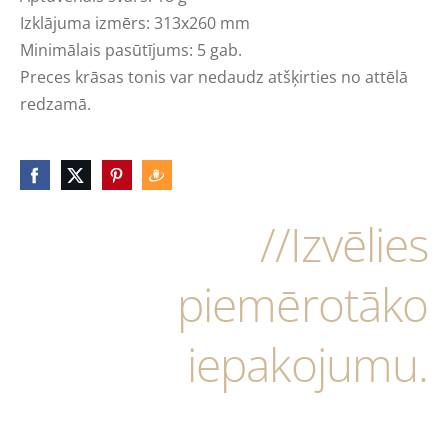
Izklājuma izmērs: 313x260 mm
Minimālais pasūtījums: 5 gab.
Preces krāsas tonis var nedaudz atšķirties no attēlā
redzamā.
//Izvēlies
piemērotāko
iepakojumu.