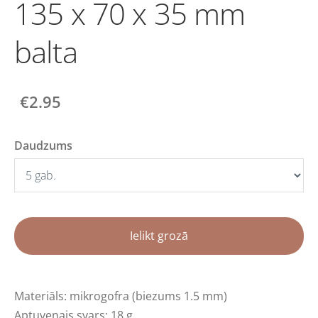
135 x 70 x 35 mm
balta
€2.95
Daudzums
Ielikt grozā
Materiāls: mikrogofra (biezums 1.5 mm)
Aptuvenais svars: 18 g