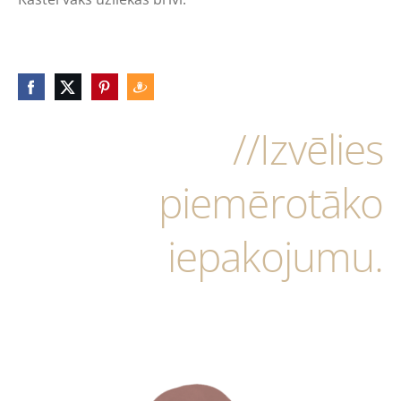
//Izvēlies
piemērotāko
iepakojumu.