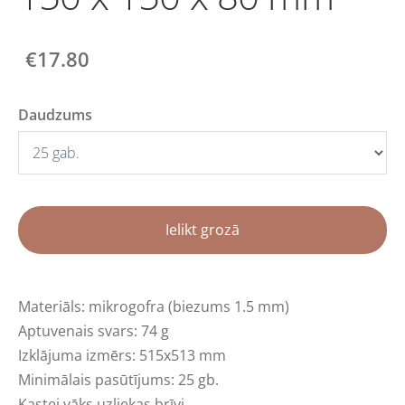
€17.80
Daudzums
Ielikt grozā
Materiāls: mikrogofra (biezums 1.5 mm)
Aptuvenais svars: 74 g
Izklājuma izmērs: 515x513 mm
Minimālais pasūtījums: 25 gb.
Kastei vāks uzliekas brīvi.