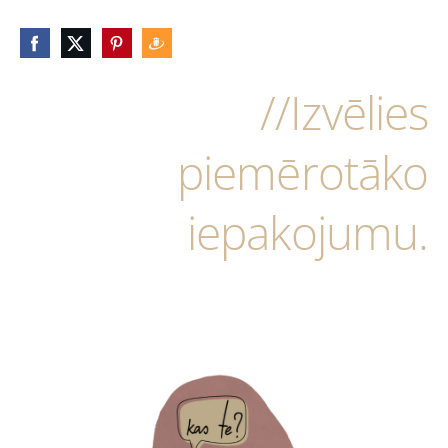
//Izvēlies
piemērotāko
iepakojumu.