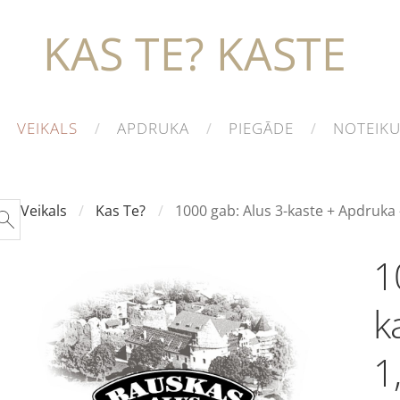
KAS TE? KASTE
VEIKALS
APDRUKA
PIEGĀDE
NOTEIK
Veikals
Kas Te?
1000 gab: Alus 3-kaste + Apdruka 
1
k
1