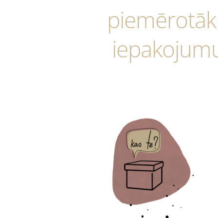
piemērotāk
iepakojum