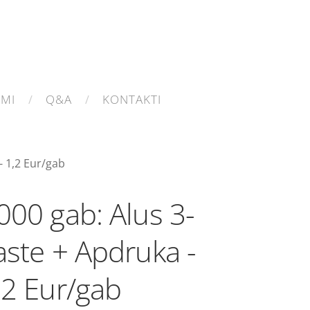
UMI
Q&A
KONTAKTI
- 1,2 Eur/gab
000 gab: Alus 3-
aste + Apdruka -
,2 Eur/gab