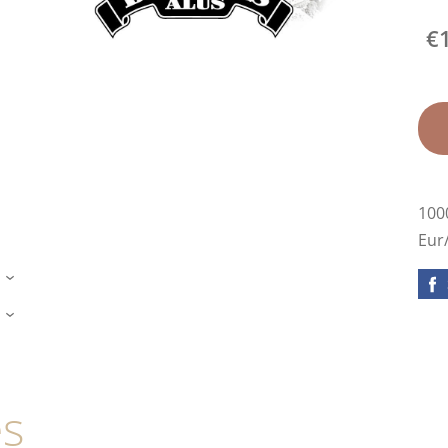
€
1000
Eur
›
›
es