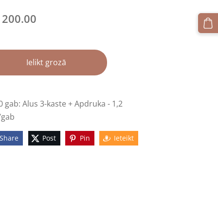
1200.00
Ielikt grozā
 gab: Alus 3-kaste + Apdruka - 1,2
/gab
Share
Post
Pin
Ieteikt