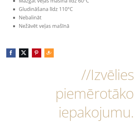
Mazgāt veļas mašīnā līdz 60°C
Gludināšana līdz 110°C
Nebalināt
Nežāvēt veļas mašīnā
//Izvēlies
piemērotāko
iepakojumu.