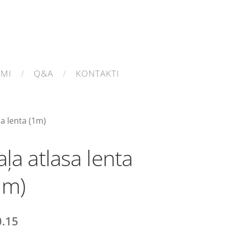
UMI
Q&A
KONTAKTI
sa lenta (1m)
aļa atlasa lenta
1m)
0.15