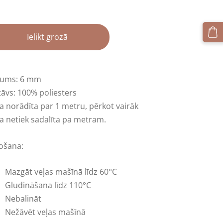
Ielikt grozā
tums: 6 mm
tāvs: 100% poliesters
a norādīta par 1 metru
,
pērkot vairāk
a netiek sadalīta pa metram.
tošana:
Mazgāt veļas mašīnā līdz 60°C
Gludināšana līdz 110°C
Nebalināt
Nežāvēt veļas mašīnā