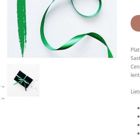
Pla
Sas
Cen
lent
›
Lie
›