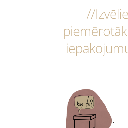
//Izvēli
piemērotāk
iepakojum