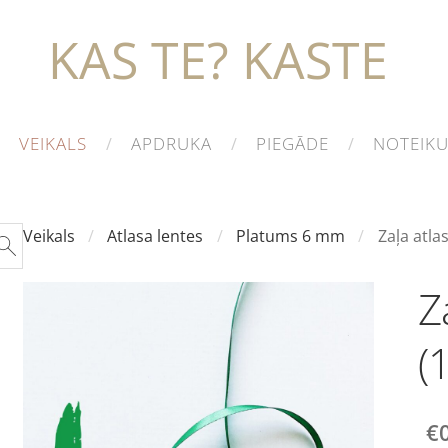
KAS TE? KASTE
VEIKALS
APDRUKA
PIEGĀDE
NOTEIK
Veikals
Atlasa lentes
Platums 6 mm
Zaļa atla
Z
(
€