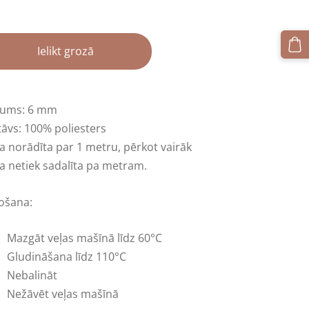
Ielikt grozā
tums: 6 mm
tāvs: 100% poliesters
a norādīta par 1 metru
,
pērkot vairāk
a netiek sadalīta pa metram.
tošana:
Mazgāt veļas mašīnā līdz 60°C
Gludināšana līdz 110°C
Nebalināt
Nežāvēt veļas mašīnā