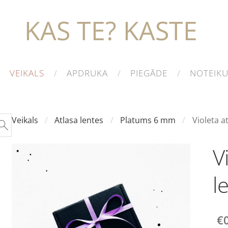
KAS TE? KASTE
VEIKALS
APDRUKA
PIEGĀDE
NOTEIK
Veikals
Atlasa lentes
Platums 6 mm
Violeta a
V
l
€