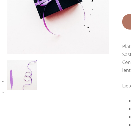
Pla
Sas
Cen
lent
›
Lie
›