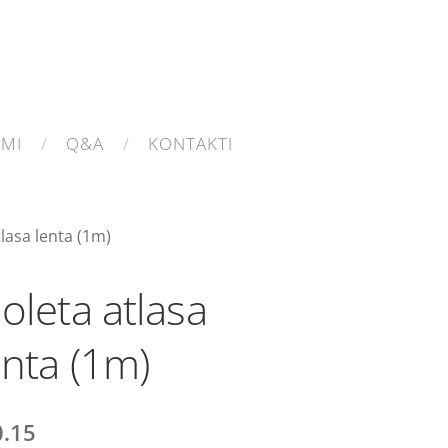
UMI
Q&A
KONTAKTI
tlasa lenta (1m)
ioleta atlasa
enta (1m)
0.15