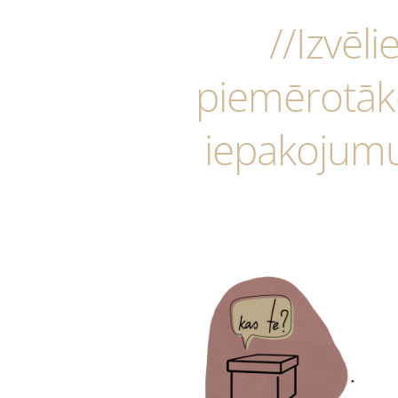
//Izvēli
piemērotāk
iepakojum