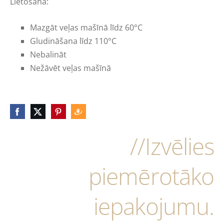
Lietošana:
Mazgāt veļas mašīnā līdz 60°C
Gludināšana līdz 110°C
Nebalināt
Nežāvēt veļas mašīnā
//Izvēlies
piemērotāko
iepakojumu.